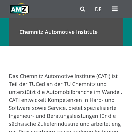
Skip to main content
Go to Navigation
Go to footer / contact
DE
Chemnitz Automotive Institute
Das Chemnitz Automotive Institute (CATI) ist
Teil der TUCed an der TU Chemnitz und
unterstützt die Automobilbranche im Wandel.
CATI entwickelt Kompetenzen in Hard- und
Software sowie Service, bietet spezialisierte
Ingenieur- und Beratungsleistungen für die
sächsische Zulieferindustrie und arbeitet eng
mit Praxispartnern sowie anderen Instituten