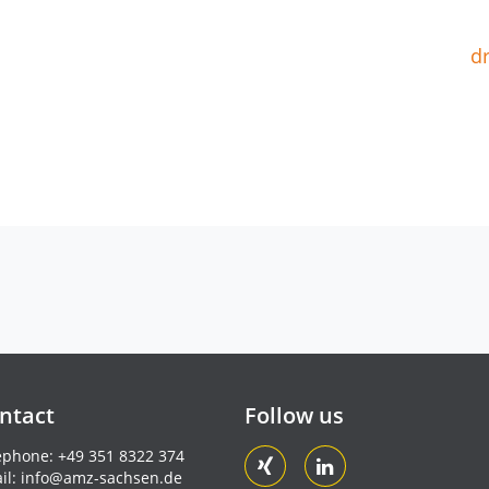
dr
ntact
Follow us
ephone:
+49 351 8322 374
il:
info@amz-sachsen.de