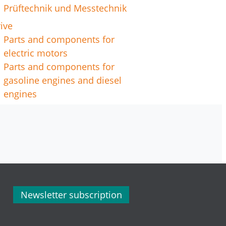
Prüftechnik und Messtechnik
ive
Parts and components for
electric motors
Parts and components for
gasoline engines and diesel
engines
Newsletter subscription