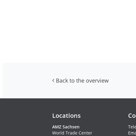
Back to the overview
Contacs and newsletter
Locations
Co
AMZ Sachsen
Tel
World Trade Center
Ema