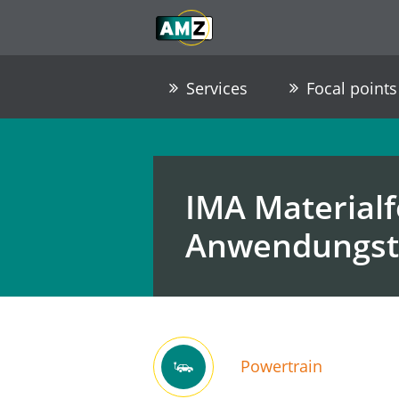
Skip to main content
Go to Navigation
Go to footer / contact
Services
Focal points
IMA Material
Anwendungst
Powertrain