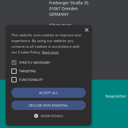
Freiberger Straße 35
01067 Dresden
GERMANY
(
Show map
)
×
This website uses cookies to improve user
Business Village
experience. By using our website you
Beckerstraße 13
consent to all cookies in accordance with
09120 Chemnitz
our Cookie Policy.
Read more
GERMANY
STRICTLY NECESSARY
(
Show map
)
TARGETING
FUNCTIONALITY
ACCEPT ALL
Newsletter
DECLINE NON-ESSENTIAL
SHOW DETAILS