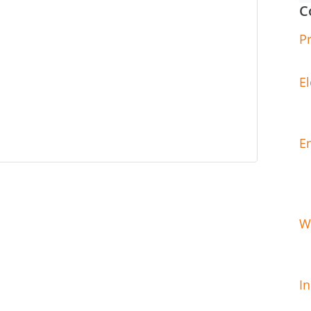
C
P
El
E
W
In