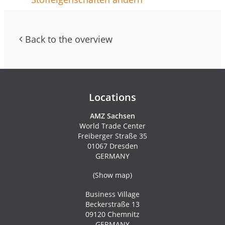
Back to the overview
Contacs and newsletter
Locations
AMZ Sachsen
World Trade Center
Freiberger Straße 35
01067 Dresden
GERMANY
(
Show map
)
Business Village
Beckerstraße 13
09120 Chemnitz
GERMANY