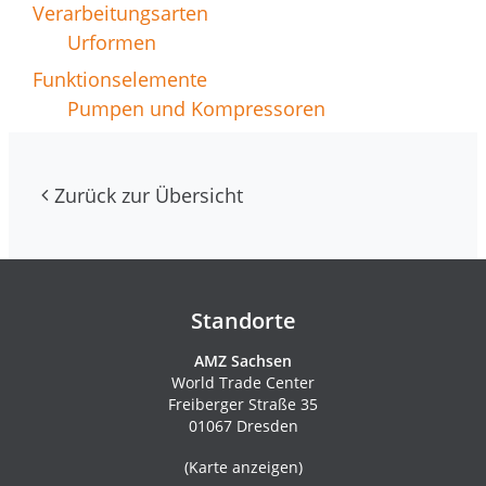
Verarbeitungsarten
Urformen
Funktionselemente
Pumpen und Kompressoren
Zurück zur Übersicht
Kontakte und Newsletter
Standorte
AMZ Sachsen
World Trade Center
Freiberger Straße 35
01067 Dresden
(
Karte anzeigen
)