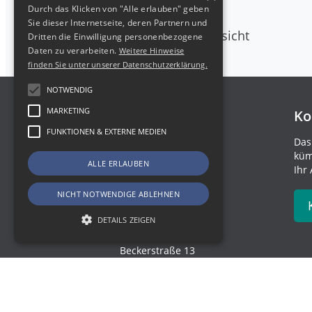
Durch das Klicken von "Alle erlauben" geben
Sie dieser Internetseite, deren Partnern und
Zurück zur Übersicht
Dritten die Einwilligung personenbezogene
Daten zu verarbeiten.
Weitere Hinweise
finden Sie unter unserer Datenschutzerklärung.
Kontakte und Newsletter
NOTWENDIG
MARKETING
Standorte
Ko
FUNKTIONEN & EXTERNE MEDIEN
AMZ Sachsen
Das
World Trade Center
küm
ALLE ERLAUBEN
Freiberger Straße 35
Ihr
01067 Dresden
NICHT NOTWENDIGE ABLEHNEN
(
Karte anzeigen
)
DETAILS ZEIGEN
Business Village
Beckerstraße 13
09120 Chemnitz
Notwendig
Marketing
(
Karte anzeigen
)
Funktionen & Externe Medien