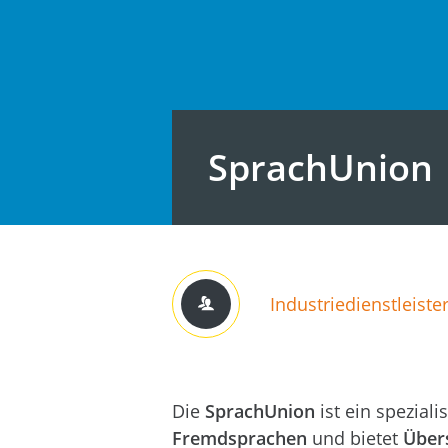
SprachUnion
Industrie­dienstleiste
Die
SprachUnion
ist ein speziali
Fremdsprachen
und bietet
Übers