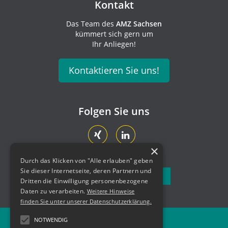
Kontakt
Das Team des
AMZ Sachsen
kümmert sich gern um
Ihr Anliegen!
Kontaktieren Sie uns!
Folgen Sie uns
×
Durch das Klicken von "Alle erlauben" geben
Sie dieser Internetseite, deren Partnern und
Newsletter abonnieren
Dritten die Einwilligung personenbezogene
Daten zu verarbeiten.
Weitere Hinweise
finden Sie unter unserer Datenschutzerklärung.
NOTWENDIG
Newsletter