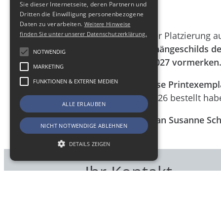
Buchung
Sie dieser Internetseite, deren Partnern und
Dritten die Einwilligung personenbezogene
Daten zu verarbeiten.
Weitere Hinweise
Die Buchung einer Platzierung a
finden Sie unter unserer Datenschutzerklärung.
Teil unseres Aushängeschilds de
NOTWENDIG
Branchenkarte 2027 vormerken
MARKETING
FUNKTIONEN & EXTERNE MEDIEN
Sie haben vergesse Printexempla
Branchenkarte 2026 bestellt habe
ALLE ERLAUBEN
Wenden Sie sich an Susanne Sc
NICHT NOTWENDIGE ABLEHNEN
DETAILS ZEIGEN
Ihr Kontakt
Notwendig
Marketing
Funktionen & Externe Medien
Notwendige Cookies ermöglichen