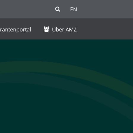
EN
erantenportal
Über AMZ