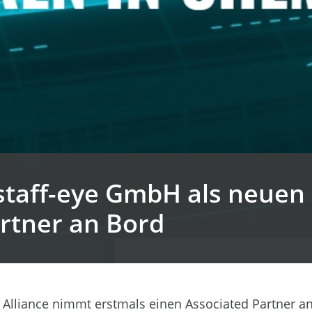
taff-eye GmbH als neuen
rtner an Bord
Alliance nimmt erstmals einen Associated Partner an