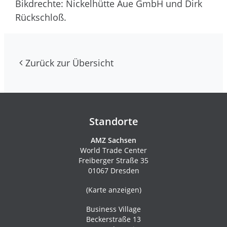
Bikdrechte: Nickelhütte Aue GmbH und Dirk
Rückschloß.
Zurück zur Übersicht
Kontakte und Newsletter
Standorte
AMZ Sachsen
World Trade Center
Freiberger Straße 35
01067 Dresden
(
Karte anzeigen
)
Business Village
Beckerstraße 13