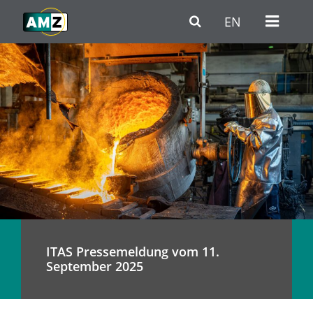
Zum Hauptinhalt
Zur Haupt-Navigation
Zum Fußbereich / Kontakt
EN
ITAS Pressemeldung vom 11.
September 2025