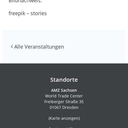
Bildnachweis:
freepik – stories
Alle Veranstaltungen
Kontakte und Newsletter
Standorte
AMZ Sachsen
World Trade Center
Freiberger Straße 35
01067 Dresden
(
Karte anzeigen
)