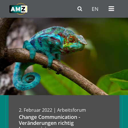
Zum Hauptinhalt
Zur Haupt-Navigation
Zum Fußbereich / Kontakt
EN
2. Februar 2022 | Arbeitsforum
Change Communication -
Veränderungen richtig