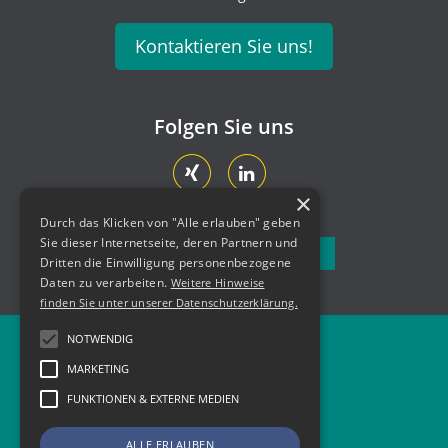
Kontaktieren Sie uns!
Folgen Sie uns
×
Durch das Klicken von "Alle erlauben" geben
Sie dieser Internetseite, deren Partnern und
Newsletter abonnieren
Dritten die Einwilligung personenbezogene
Daten zu verarbeiten.
Weitere Hinweise
finden Sie unter unserer Datenschutzerklärung.
NOTWENDIG
Newsletter
MARKETING
Kontakt
FUNKTIONEN & EXTERNE MEDIEN
Impressum
ALLE ERLAUBEN