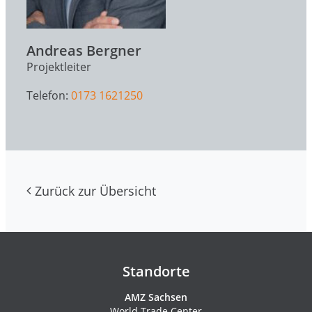
Andreas Bergner
Projektleiter
Telefon:
0173 1621250
Zurück zur Übersicht
Kontakte und Newsletter
Standorte
AMZ Sachsen
World Trade Center