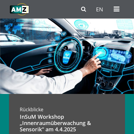
Zum Hauptinhalt
Zur Haupt-Navigation
Zum Fußbereich / Kontakt
EN
Rückblicke
InSuM Workshop
„Innenraumüberwachung &
Sensorik“ am 4.4.2025