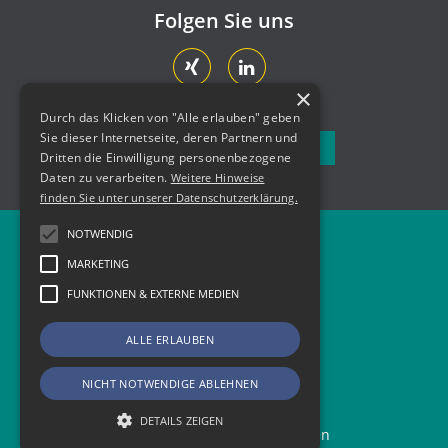
Folgen Sie uns
×
Durch das Klicken von "Alle erlauben" geben
Sie dieser Internetseite, deren Partnern und
Newsletter abonnieren
Dritten die Einwilligung personenbezogene
Daten zu verarbeiten.
Weitere Hinweise
finden Sie unter unserer Datenschutzerklärung.
NOTWENDIG
Newsletter
MARKETING
Kontakt
FUNKTIONEN & EXTERNE MEDIEN
Impressum
ALLE ERLAUBEN
Datenschutz
NICHT NOTWENDIGE ABLEHNEN
DETAILS ZEIGEN
Copyright © 2026 AMZ Sachsen