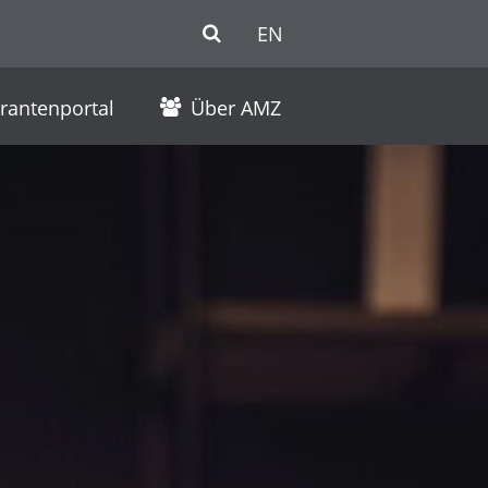
EN
erantenportal
Über AMZ