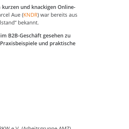
n
kurzen und knackigen Online-
rcel Aue (
KNDR
) war bereits aus
lstand“ bekannt.
im B2B-Geschäft gesehen zu
 Praxisbeispiele und
praktische
RKW e.V. (Arbeitsgruppe AMZ).