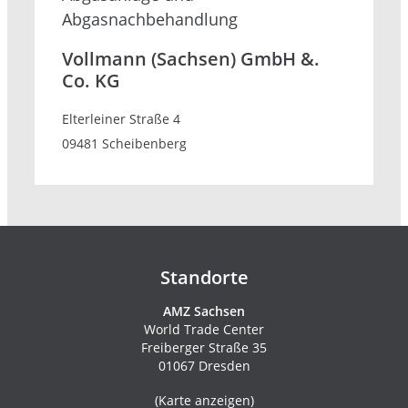
Abgasnachbehandlung
Vollmann (Sachsen) GmbH &.
Co. KG
Elterleiner Straße 4
09481 Scheibenberg
Kontakte und Newsletter
Standorte
AMZ Sachsen
World Trade Center
Freiberger Straße 35
01067 Dresden
(
Karte anzeigen
)