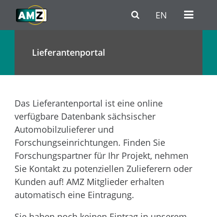
Zum Hauptinhalt
Zur Haupt-Navigation
Zum Fußbereich / Kontakt
EN
Lieferantenportal
Das Lieferantenportal ist eine online
verfügbare Datenbank sächsischer
Automobilzulieferer und
Forschungseinrichtungen. Finden Sie
Forschungspartner für Ihr Projekt, nehmen
Sie Kontakt zu potenziellen Zulieferern oder
Kunden auf! AMZ Mitglieder erhalten
automatisch eine Eintragung.
Sie haben noch keinen Eintrag in unserem