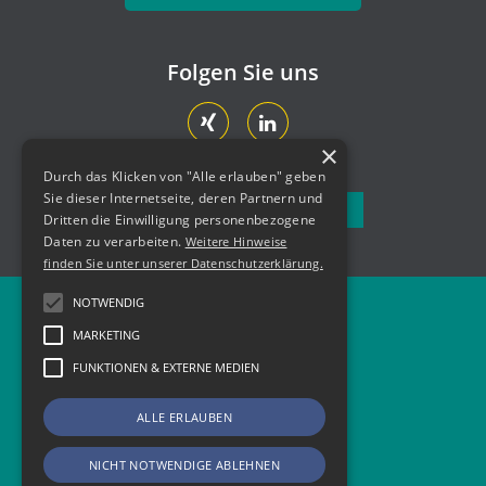
Folgen Sie uns
×
Durch das Klicken von "Alle erlauben" geben
Sie dieser Internetseite, deren Partnern und
Newsletter abonnieren
Dritten die Einwilligung personenbezogene
Daten zu verarbeiten.
Weitere Hinweise
finden Sie unter unserer Datenschutzerklärung.
NOTWENDIG
Newsletter
MARKETING
Kontakt
FUNKTIONEN & EXTERNE MEDIEN
Impressum
ALLE ERLAUBEN
Datenschutz
NICHT NOTWENDIGE ABLEHNEN